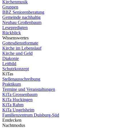
Kirchenmusik
Gruppen
BBZ Seniorenberatung
Gemeinde nachhaltig
Neubau Großenbaum
Lesepredigten
Rückblick
Wissenswertes
Gottesdienstformate
Kirche im Lebenslauf
Kirche und Geld
Diakonie
Leitbild
Schutzkonzept
KiTas
Stellenausschreibung
Praktikum
Termine und Veranstaltungen
KiTa Grossenbaum
KiTa Huckingen
KiTa Rahm
KiTa Ungelsheim
Familienzentrum Duisburg-Süd
Entdecken
Nachtmodus