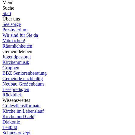
Menü
Suche
Start
Über uns
Seelsorge
Presbyterium
Wir sind für Sie da
Mitmachen!
Räumlichkeiten
Gemeindeleben
Jugendpastorat
Kirchenmusik
Gruppen
BBZ Seniorenberatung
Gemeinde nachhaltig
Neubau Großenbaum
Lesepredigten
Rückblick
Wissenswertes
Gottesdienstformate
Kirche im Lebenslauf
Kirche und Geld
Diakonie
Leitbild
Schutzkonzept