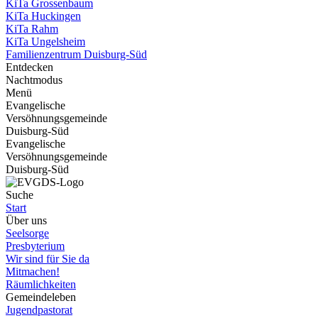
KiTa Grossenbaum
KiTa Huckingen
KiTa Rahm
KiTa Ungelsheim
Familienzentrum Duisburg-Süd
Entdecken
Nachtmodus
Menü
Evangelische
Versöhnungsgemeinde
Duisburg-Süd
Evangelische
Versöhnungsgemeinde
Duisburg-Süd
Suche
Start
Über uns
Seelsorge
Presbyterium
Wir sind für Sie da
Mitmachen!
Räumlichkeiten
Gemeindeleben
Jugendpastorat