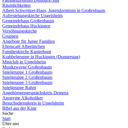
Familienzentrum Duisburg-Süd
Räumlichkeiten
Albert-Schweitzer-Haus, Jugendzentrum in Großenbaum
Auferstehungskirche Ungelsheim
Gemeindehaus Großenbaum
Gemeindehaus Huckingen
Versöhnungskirche
Gruppen
Angebote für Junge Familien
Elterncafé Albertinchen
Familienkirche Kunterbunt
Krabbelgruppe in Huckingen (Donnerstag)
Miniclub in Ungelsheim
Musikzwerge Großenbaum
Spielgruppe 1 Großenbaum
Spielgruppe 2 Großenbaum
Spielgruppe 3 Großenbaum
Spielgruppe Rahm
Angehörigengesprächskreis Demenz
Anonyme Alkoholiker
Besuchsdienstkreis in Ungelsheim
Bibel aus der Kiste
Suche
Start
Über uns