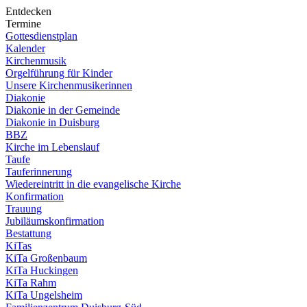
Entdecken
Termine
Gottesdienstplan
Kalender
Kirchenmusik
Orgelführung für Kinder
Unsere Kirchenmusikerinnen
Diakonie
Diakonie in der Gemeinde
Diakonie in Duisburg
BBZ
Kirche im Lebenslauf
Taufe
Tauferinnerung
Wiedereintritt in die evangelische Kirche
Konfirmation
Trauung
Jubiläumskonfirmation
Bestattung
KiTas
KiTa Großenbaum
KiTa Huckingen
KiTa Rahm
KiTa Ungelsheim