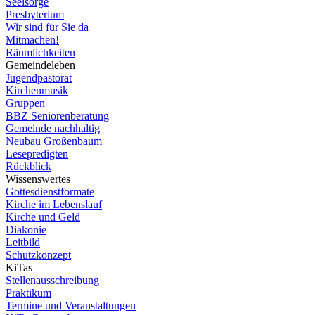
Seelsorge
Presbyterium
Wir sind für Sie da
Mitmachen!
Räumlichkeiten
Gemeindeleben
Jugendpastorat
Kirchenmusik
Gruppen
BBZ Seniorenberatung
Gemeinde nachhaltig
Neubau Großenbaum
Lesepredigten
Rückblick
Wissenswertes
Gottesdienstformate
Kirche im Lebenslauf
Kirche und Geld
Diakonie
Leitbild
Schutzkonzept
KiTas
Stellenausschreibung
Praktikum
Termine und Veranstaltungen