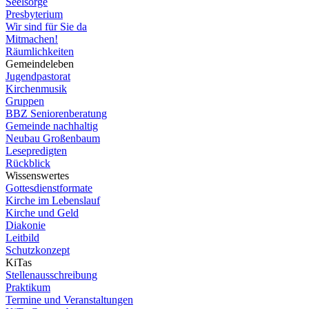
Seelsorge
Presbyterium
Wir sind für Sie da
Mitmachen!
Räumlichkeiten
Gemeindeleben
Jugendpastorat
Kirchenmusik
Gruppen
BBZ Seniorenberatung
Gemeinde nachhaltig
Neubau Großenbaum
Lesepredigten
Rückblick
Wissenswertes
Gottesdienstformate
Kirche im Lebenslauf
Kirche und Geld
Diakonie
Leitbild
Schutzkonzept
KiTas
Stellenausschreibung
Praktikum
Termine und Veranstaltungen