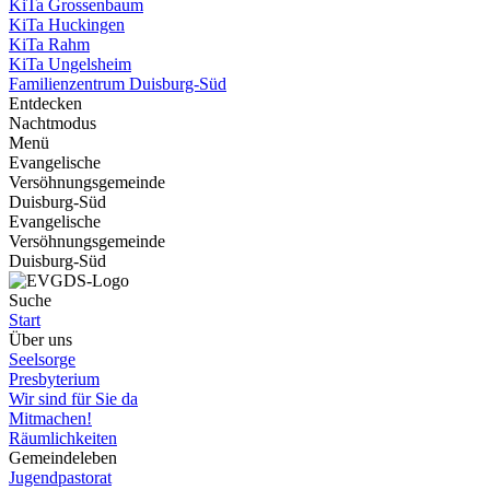
KiTa Grossenbaum
KiTa Huckingen
KiTa Rahm
KiTa Ungelsheim
Familienzentrum Duisburg-Süd
Entdecken
Nachtmodus
Menü
Evangelische
Versöhnungsgemeinde
Duisburg-Süd
Evangelische
Versöhnungsgemeinde
Duisburg-Süd
Suche
Start
Über uns
Seelsorge
Presbyterium
Wir sind für Sie da
Mitmachen!
Räumlichkeiten
Gemeindeleben
Jugendpastorat