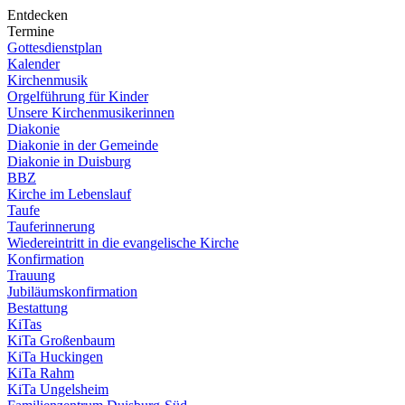
Entdecken
Termine
Gottesdienstplan
Kalender
Kirchenmusik
Orgelführung für Kinder
Unsere Kirchenmusikerinnen
Diakonie
Diakonie in der Gemeinde
Diakonie in Duisburg
BBZ
Kirche im Lebenslauf
Taufe
Tauferinnerung
Wiedereintritt in die evangelische Kirche
Konfirmation
Trauung
Jubiläumskonfirmation
Bestattung
KiTas
KiTa Großenbaum
KiTa Huckingen
KiTa Rahm
KiTa Ungelsheim