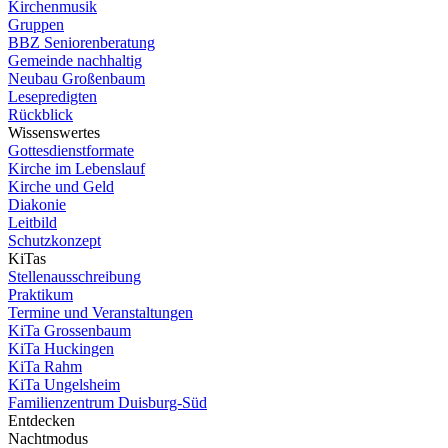
Kirchenmusik
Gruppen
BBZ Seniorenberatung
Gemeinde nachhaltig
Neubau Großenbaum
Lesepredigten
Rückblick
Wissenswertes
Gottesdienstformate
Kirche im Lebenslauf
Kirche und Geld
Diakonie
Leitbild
Schutzkonzept
KiTas
Stellenausschreibung
Praktikum
Termine und Veranstaltungen
KiTa Grossenbaum
KiTa Huckingen
KiTa Rahm
KiTa Ungelsheim
Familienzentrum Duisburg-Süd
Entdecken
Nachtmodus