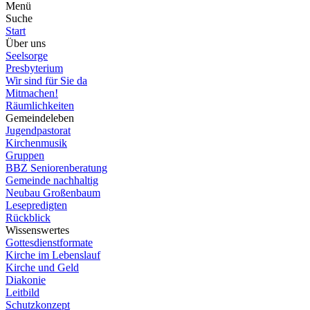
Menü
Suche
Start
Über uns
Seelsorge
Presbyterium
Wir sind für Sie da
Mitmachen!
Räumlichkeiten
Gemeindeleben
Jugendpastorat
Kirchenmusik
Gruppen
BBZ Seniorenberatung
Gemeinde nachhaltig
Neubau Großenbaum
Lesepredigten
Rückblick
Wissenswertes
Gottesdienstformate
Kirche im Lebenslauf
Kirche und Geld
Diakonie
Leitbild
Schutzkonzept