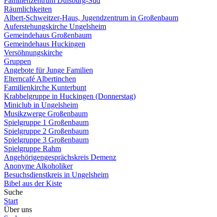
Familienzentrum Duisburg-Süd
Räumlichkeiten
Albert-Schweitzer-Haus, Jugendzentrum in Großenbaum
Auferstehungskirche Ungelsheim
Gemeindehaus Großenbaum
Gemeindehaus Huckingen
Versöhnungskirche
Gruppen
Angebote für Junge Familien
Elterncafé Albertinchen
Familienkirche Kunterbunt
Krabbelgruppe in Huckingen (Donnerstag)
Miniclub in Ungelsheim
Musikzwerge Großenbaum
Spielgruppe 1 Großenbaum
Spielgruppe 2 Großenbaum
Spielgruppe 3 Großenbaum
Spielgruppe Rahm
Angehörigengesprächskreis Demenz
Anonyme Alkoholiker
Besuchsdienstkreis in Ungelsheim
Bibel aus der Kiste
Suche
Start
Über uns